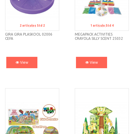
2
artículos
Std 2
1
artículo
Std 4
Std 2
Std 4
GIRA GIRA PLASKOOL 02006
MEGAPACK ACTIVITIES
CEFA
CRAYOLA SILLY SCENT 25032
CEFA
View
View