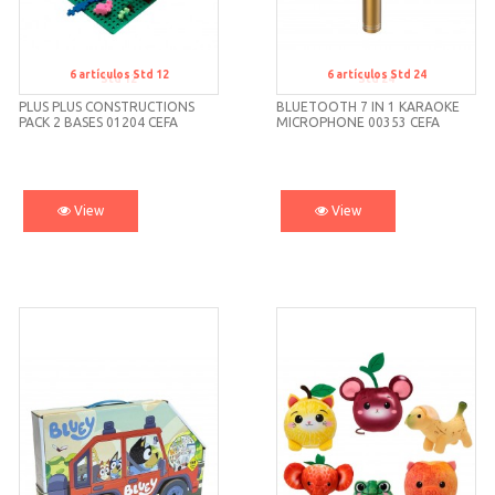
6
artículos
Std 12
6
artículos
Std 24
Std 12
Std 24
PLUS PLUS CONSTRUCTIONS
BLUETOOTH 7 IN 1 KARAOKE
PACK 2 BASES 01204 CEFA
MICROPHONE 00353 CEFA
View
View