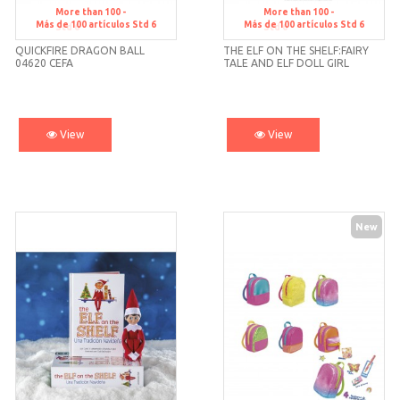
More than 100 -
More than 100 -
Más de 100 artículos
Std 6
Más de 100 artículos
Std 6
Std 6
Std 6
QUICKFIRE DRAGON BALL
THE ELF ON THE SHELF:FAIRY
04620 CEFA
TALE AND ELF DOLL GIRL
00581 CEFA
View
View
New