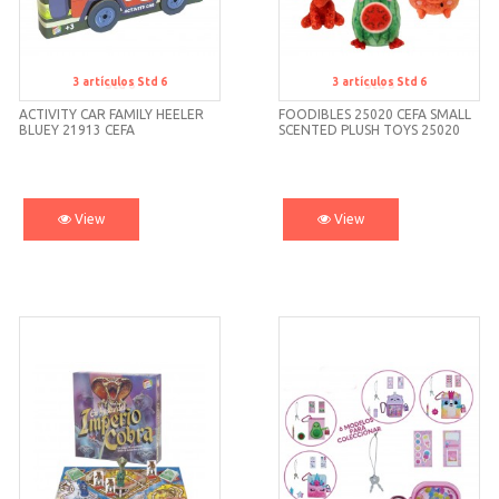
3
artículos
Std 6
3
artículos
Std 6
Std 6
Std 6
ACTIVITY CAR FAMILY HEELER
FOODIBLES 25020 CEFA SMALL
BLUEY 21913 CEFA
SCENTED PLUSH TOYS 25020
CEFA
View
View