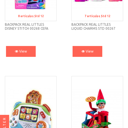
8
artículos
Std 12
7
artículos
Std 12
Std 12
Std 12
BACKPACK REAL LITTLES
BACKPACK REAL LITTLES
DISNEY STITCH 00268 CEFA
LIQUID CHARMS STD 00267
CEFA
View
View
FILTER