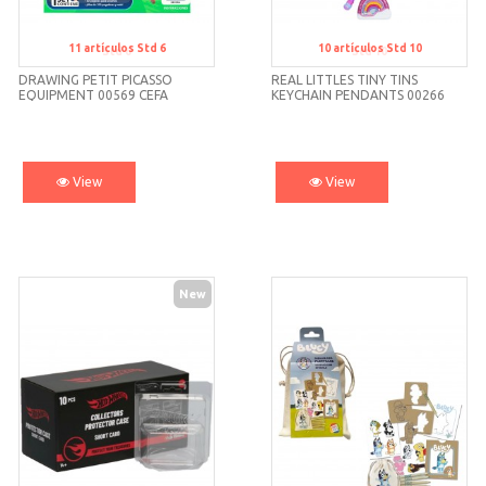
11
artículos
Std 6
10
artículos
Std 10
Std 6
Std 10
DRAWING PETIT PICASSO
REAL LITTLES TINY TINS
EQUIPMENT 00569 CEFA
KEYCHAIN PENDANTS 00266
CEFA
View
View
New