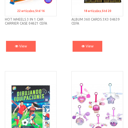
22
artículos
Std 16
18
artículos
Std 20
Std 16
Std 20
HOT WHEELS 3 IN 1 CAR
ALBUM 360 CARDS 3X3 04639
CARRIER CASE 04621 CEFA
CEFA
View
View