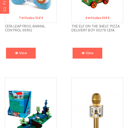
7
artículos
Std 6
6
artículos
Std 6
Std 6
Std 6
CEFA LEAP FROG ANIMAL
THE ELF ON THE SHELF: PIZZA
CONTROL 00902
DELIVERY BOY 00278 CEFA
View
View