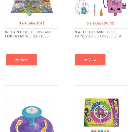
3
artículos
Std 6
3
artículos
Std 12
Std 6
Std 12
IN SEARCH OF THE VINTAGE
REAL LITTLES MINI SECRET
COBRA EMPIRE REF.21800
DIARIES SERIES 3 00265 CEFA
CEFA
View
View