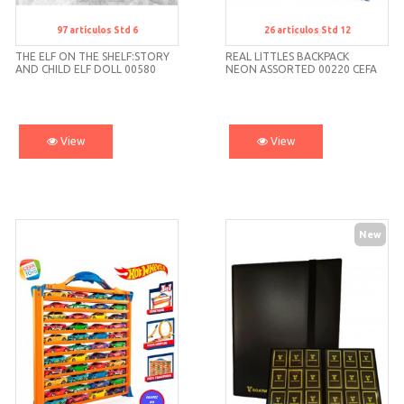
97
artículos
Std 6
26
artículos
Std 12
Std 6
Std 12
THE ELF ON THE SHELF:STORY
REAL LITTLES BACKPACK
AND CHILD ELF DOLL 00580
NEON ASSORTED 00220 CEFA
CEFA
View
View
New