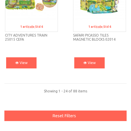
1
artículo
Std 6
1
artículo
Std 6
Std 6
Std 6
CITY ADVENTURES TRAIN
SAFARI PICASSO TILES
25015 CEFA
MAGNETIC BLOCKS 02014
CEFA
View
View
Showing 1 - 24 of 88 items
Reset Filters