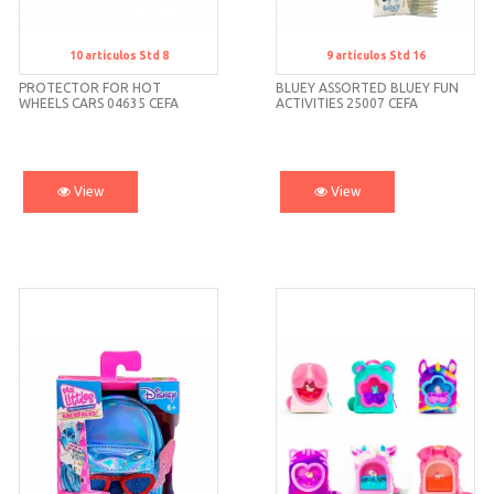
10
artículos
Std 8
9
artículos
Std 16
Std 8
Std 16
PROTECTOR FOR HOT
BLUEY ASSORTED BLUEY FUN
WHEELS CARS 04635 CEFA
ACTIVITIES 25007 CEFA
View
View