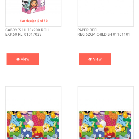
4
artículos
Std 50
Std 50
GABBY´S 1H 70x200 ROLL.
PAPER REEL
EXP.50 RL. 01017028
REG.62CM.CHILDISH 01101101
View
View