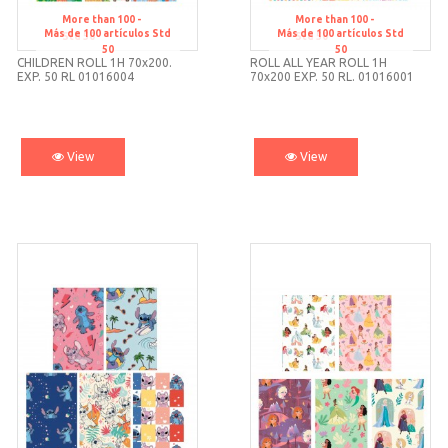
More than 100 -
More than 100 -
Más de 100 artículos
Std
Más de 100 artículos
Std
Std 50
Std 50
50
50
CHILDREN ROLL 1H 70x200.
ROLL ALL YEAR ROLL 1H
EXP. 50 RL 01016004
70x200 EXP. 50 RL. 01016001
View
View