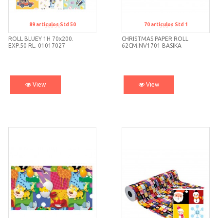
89
artículos
Std 50
70
artículos
Std 1
Std 50
Std 1
ROLL BLUEY 1H 70x200.
CHRISTMAS PAPER ROLL
EXP.50 RL. 01017027
62CM.NV1701 BASIKA
View
View