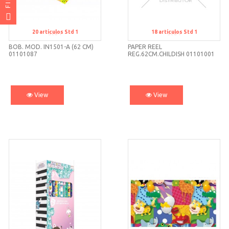
20
artículos
Std 1
18
artículos
Std 1
Std 1
Std 1
BOB. MOD. IN1501-A (62 CM)
PAPER REEL
01101087
REG.62CM.CHILDISH 01101001
View
View