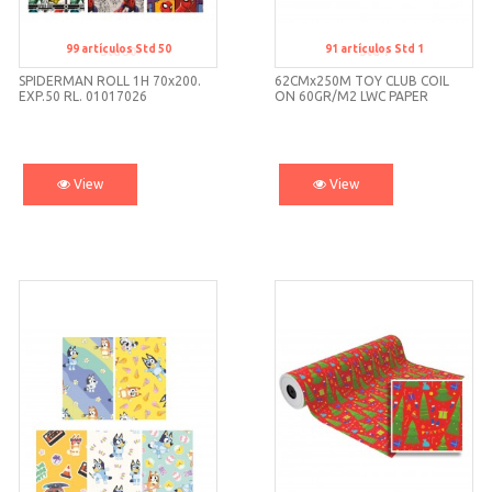
99
artículos
Std 50
91
artículos
Std 1
Std 50
Std 1
SPIDERMAN ROLL 1H 70x200.
62CMx250M TOY CLUB COIL
EXP.50 RL. 01017026
ON 60GR/M2 LWC PAPER
View
View