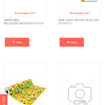
61
artículos
Std 1
50
artículos
Std 1
Std 1
Std 1
PAPER REEL
BOB. MOD. NV1401-A (62 CM)
REG.62CM.CHILDISH 01101101
01101071
View
View
FILTER