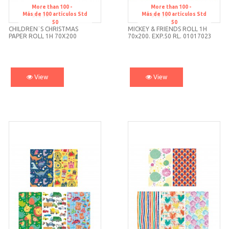
More than 100 -
More than 100 -
Más de 100 artículos
Std
Más de 100 artículos
Std
Std 50
Std 50
50
50
CHILDREN´S CHRISTMAS
MICKEY & FRIENDS ROLL 1H
PAPER ROLL 1H 70X200
70x200. EXP.50 RL. 01017023
01016010 C/50 BASIKA
View
View