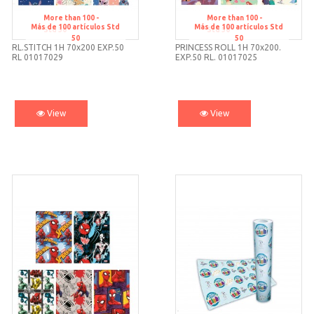
More than 100 -
More than 100 -
Más de 100 artículos
Std
Más de 100 artículos
Std
Std 50
Std 50
50
50
RL.STITCH 1H 70x200 EXP.50
PRINCESS ROLL 1H 70x200.
RL 01017029
EXP.50 RL. 01017025
View
View