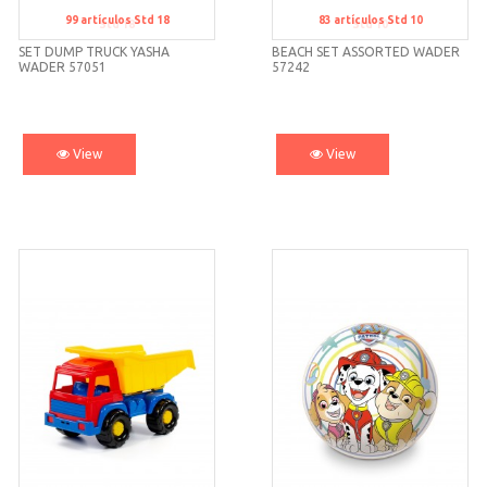
99
artículos
Std 18
83
artículos
Std 10
Std 18
Std 10
SET DUMP TRUCK YASHA
BEACH SET ASSORTED WADER
WADER 57051
57242
View
View