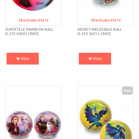
28
artículos
Std 12
28
artículos
Std 12
Std 12
Std 12
SUPERTELE RAINBOW BALL
MICKEY INFLATABLE BALL
D.230 04602 UNICE
D.230 26015 UNICE
View
View
New