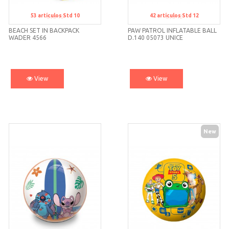
53
artículos
Std 10
42
artículos
Std 12
Std 10
Std 12
BEACH SET IN BACKPACK
PAW PATROL INFLATABLE BALL
WADER 4566
D.140 05073 UNICE
View
View
New