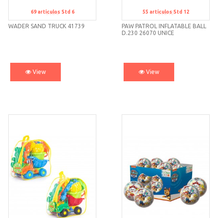
69
artículos
Std 6
55
artículos
Std 12
Std 6
Std 12
WADER SAND TRUCK 41739
PAW PATROL INFLATABLE BALL
D.230 26070 UNICE
View
View