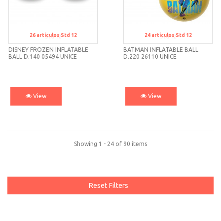
26
artículos
Std 12
24
artículos
Std 12
Std 12
Std 12
DISNEY FROZEN INFLATABLE
BATMAN INFLATABLE BALL
BALL D.140 05494 UNICE
D.220 26110 UNICE
View
View
Showing 1 - 24 of 90 items
Reset Filters