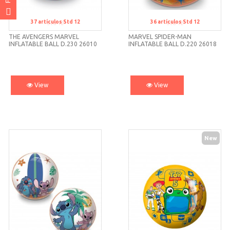
37
artículos
Std 12
36
artículos
Std 12
Std 12
Std 12
THE AVENGERS MARVEL
MARVEL SPIDER-MAN
INFLATABLE BALL D.230 26010
INFLATABLE BALL D.220 26018
UNICE
UNICE
View
View
New