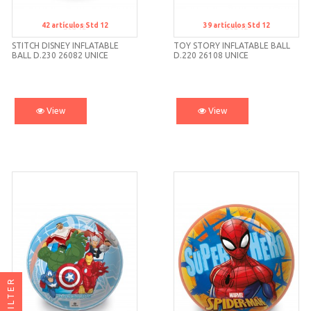
42
artículos
Std 12
39
artículos
Std 12
Std 12
Std 12
STITCH DISNEY INFLATABLE
TOY STORY INFLATABLE BALL
BALL D.230 26082 UNICE
D.220 26108 UNICE
View
View
FILTER