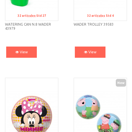
32
artículos
Std 27
32
artículos
Std 4
Std 27
Std 4
WATERING CAN N.8 WADER
WADER TROLLEY 39583
43979
View
View
New