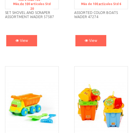
Más de 100 artículos
Std
Más de 100 artículos
Std 6
Std 20
Std 6
20
SET SHOVEL AND SCRAPER
ASSORTED COLOR BOATS
ASSORTMENT WADER 57587
WADER 47274
View
View