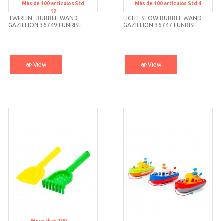
Más de 100 artículos
Std
Más de 100 artículos
Std 4
Std 12
Std 4
12
TWIRLIN´ BUBBLE WAND
LIGHT SHOW BUBBLE WAND
GAZILLION 36749 FUNRISE
GAZILLION 36747 FUNRISE
View
View
More than 100 -