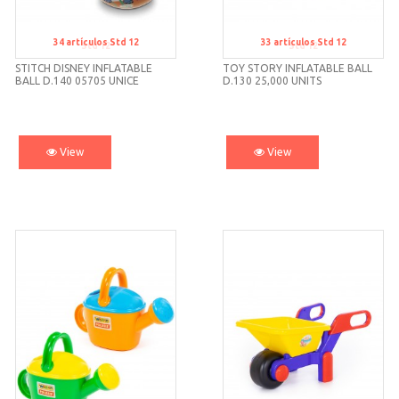
34
artículos
Std 12
33
artículos
Std 12
Std 12
Std 12
STITCH DISNEY INFLATABLE
TOY STORY INFLATABLE BALL
BALL D.140 05705 UNICE
D.130 25,000 UNITS
View
View