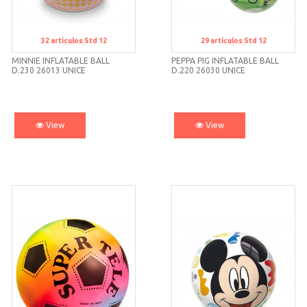
32
artículos
Std 12
29
artículos
Std 12
Std 12
Std 12
MINNIE INFLATABLE BALL
PEPPA PIG INFLATABLE BALL
D.230 26013 UNICE
D.220 26030 UNICE
View
View