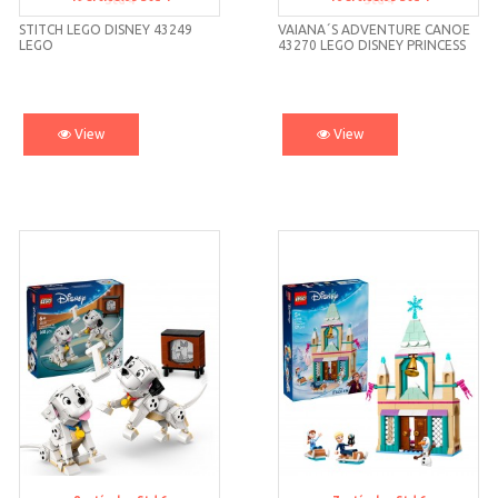
Std 4
Std 4
STITCH LEGO DISNEY 43249
VAIANA´S ADVENTURE CANOE
LEGO
43270 LEGO DISNEY PRINCESS
View
View