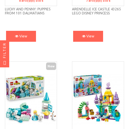
8
artículos
Std 6
7
artículos
Std 6
Std 6
Std 6
LUCHY AND PENNY: PUPPIES
ARENDELLE ICE CASTLE 43265
FROM 101 DALMATIANS
LEGO DISNEY PRINCESS
43271 LEGO DISNEY
View
View
FILTER
New