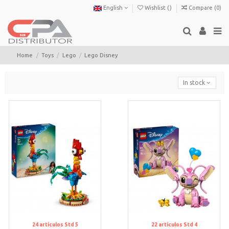
English
Wishlist (
)
Compare (
0
)
Home
Toys
Lego
Lego Disney
In stock
24
artículos
Std 5
22
artículos
Std 4
Std 5
Std 4