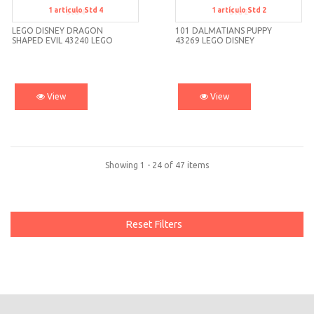
1
artículo
Std 4
1
artículo
Std 2
Std 4
Std 2
LEGO DISNEY DRAGON
101 DALMATIANS PUPPY
SHAPED EVIL 43240 LEGO
43269 LEGO DISNEY
View
View
Showing 1 - 24 of 47 items
Reset Filters