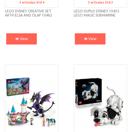
3
artículos
Std 4
3
artículos
Std 2
Std 4
Std 2
LEGO DISNEY CREATIVE SET
LEGO DUPLO DISNEY 10435
WITH ELSA AND OLAF 10462
LEGO MAGIC SUBMARINE
PALACE ARIEL LEGO DUPLO
DISNEY 10435 LEGO
View
View