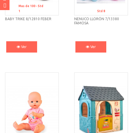
Mas de 100 -
Std
1
Std 8
BABY TRIKE 8/12810 FEBER
NENUCO LLORÓN 7/13380
FAMOSA
Ver
Ver