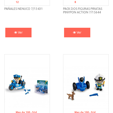
12
8
PAÑALES NENUCO 7/13431
PACK DOS FIGURAS PIRATAS
PINYPON ACTION 7/15644
Ver
Ver
Mas de 100 -
Std
Mas de 100 -
Std