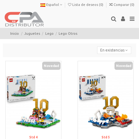
Español
Lista de deseos (
0
)
Comparar (
0
)
Inicio
Juguetes
Lego
Lego Otros
En existencias
Novedad
Novedad
Std 4
Std 5