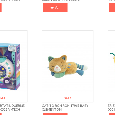
CLEMENTONI
TEC
Ver
td 6
Std 6
RTÁTIL DUERME
GATITO RON RON 17969 BABY
ERIZ
0322 V-TECH
CLEMENTONI
0001