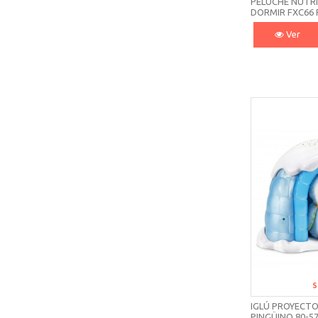
PELUCHE NUTR
DORMIR FXC66 
Ver
S
IGLÚ PROYECT
PINGÜINO 80-5