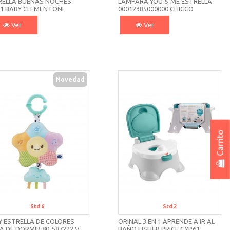
RELLA BUENAS NOCHES
LÁMPARA YOU & ME ESTRELLA
21 BABY CLEMENTONI
00012385000000 CHICCO
Ver
Ver
Novedad
Carrito
Std 6
Std 2
Y ESTRELLA DE COLORES
ORINAL 3 EN 1 APRENDE A IR AL
 DE DORMIR 80-587222 V-
BAÑO FISHER PRICE GYP61