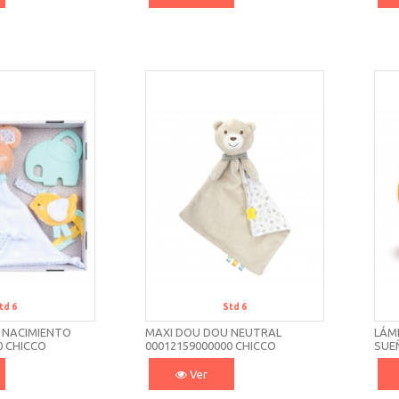
td 6
Std 6
 NACIMIENTO
MAXI DOU DOU NEUTRAL
LÁM
0 CHICCO
00012159000000 CHICCO
SUE
CLE
Ver