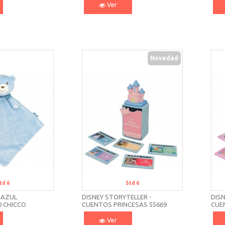
Ver
Novedad
td 6
Std 6
 AZUL
DISNEY STORYTELLER -
DISN
0 CHICCO
CUENTOS PRINCESAS 55669
CUE
CLEMENTONI
CLE
Ver