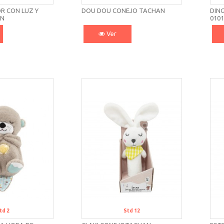
R CON LUZ Y
DOU DOU CONEJO TACHAN
DING
AN
010
Ver
td 2
Std 12