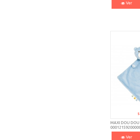
Ver
S
MAXI DOU DOU
0001215920000
Ver