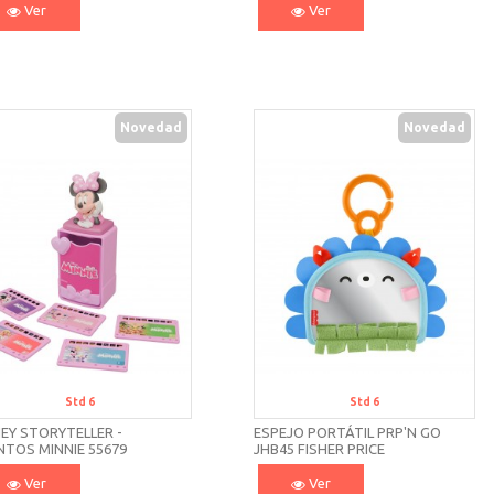
Ver
Ver
Novedad
Novedad
Std 6
Std 6
EY STORYTELLER -
ESPEJO PORTÁTIL PRP'N GO
NTOS MINNIE 55679
JHB45 FISHER PRICE
MENTONI
Ver
Ver