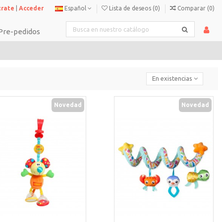
trate
|
Acceder
Español
Lista de deseos (
0
)
Comparar (
0
)
Pre-pedidos
En existencias
Novedad
Novedad