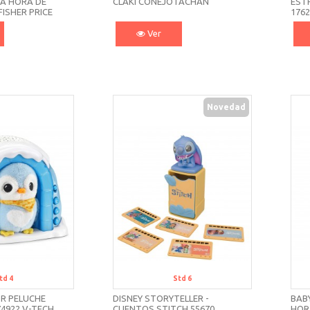
IA HORA DE
CLAKI CONEJOTACHAN
EST
FISHER PRICE
176
Ver
Novedad
td 4
Std 6
OR PELUCHE
DISNEY STORYTELLER -
BAB
74922 V-TECH
CUENTOS STITCH 55670
HORA