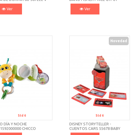
H
MATTEL
Ver
Ver
Novedad
Std 6
Std 6
O DÍA Y NOCHE
DISNEY STORYTELLER -
1592000000 CHICCO
CUENTOS CARS 55678 BABY
CLEMENTONI