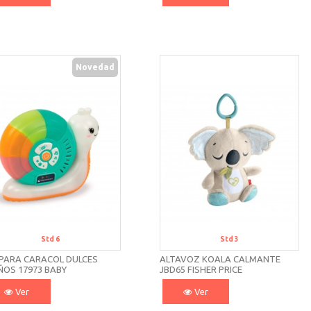
Novedad
Std 6
Std 3
PARA CARACOL DULCES
ALTAVOZ KOALA CALMANTE
ÑOS 17973 BABY
JBD65 FISHER PRICE
MENTONI
Ver
Ver