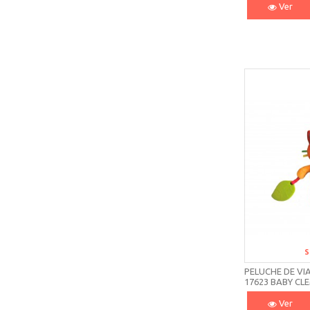
Ver
S
PELUCHE DE VI
17623 BABY CL
Ver