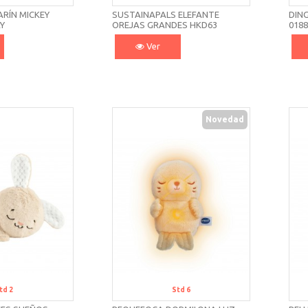
RÍN MICKEY
SUSTAINAPALS ELEFANTE
DIN
AY
OREJAS GRANDES HKD63
018
FISHER PRICE
Ver
Novedad
td 2
Std 6