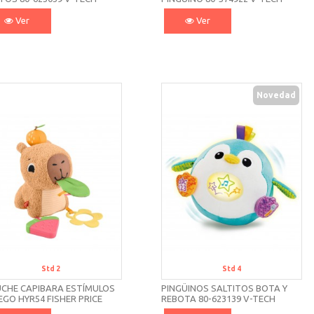
Ver
Ver
Novedad
Std 2
Std 4
UCHE CAPIBARA ESTÍMULOS
PINGÜINOS SALTITOS BOTA Y
EGO HYR54 FISHER PRICE
REBOTA 80-623139 V-TECH