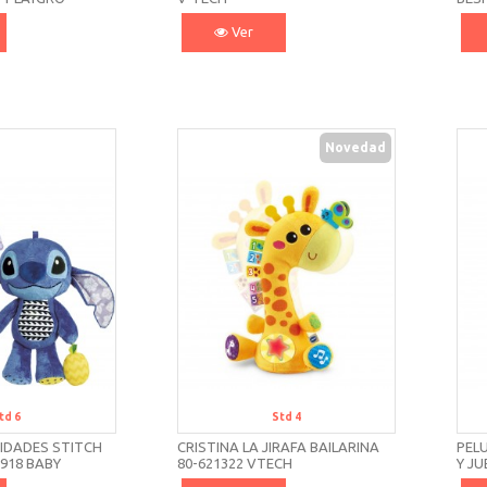
Ver
Novedad
td 6
Std 4
IDADES STITCH
CRISTINA LA JIRAFA BAILARINA
PEL
7918 BABY
80-621322 VTECH
Y JU