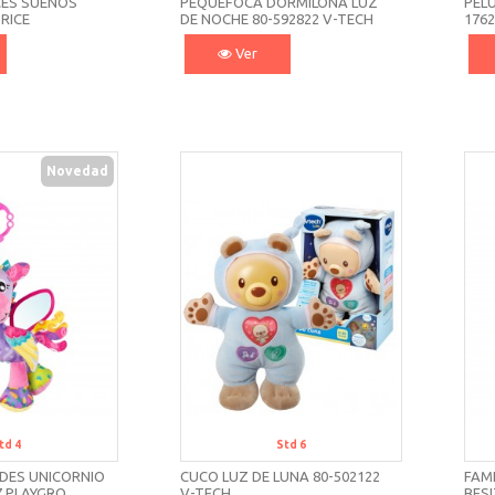
CES SUEÑOS
PEQUEFOCA DORMILONA LUZ
PELU
RICE
DE NOCHE 80-592822 V-TECH
176
Ver
Novedad
td 4
Std 6
DES UNICORNIO
CUCO LUZ DE LUNA 80-502122
FAM
7 PLAYGRO
V-TECH
BESI