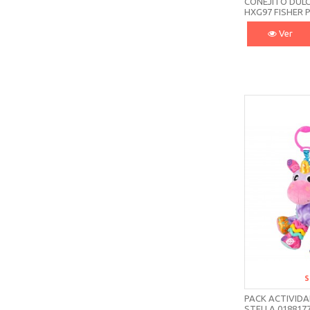
CONEJITO DUL
HXG97 FISHER P
Ver
S
PACK ACTIVIDA
STELLA 018817