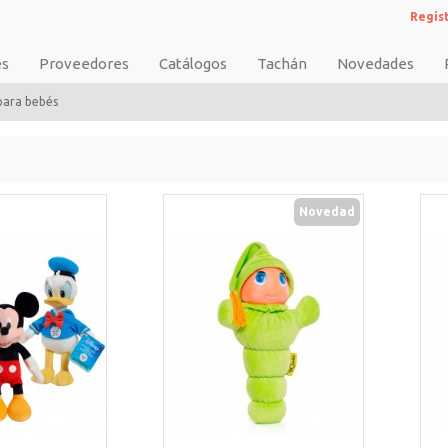
Regís
es
Proveedores
Catálogos
Tachán
Novedades
para bebés
Novedad