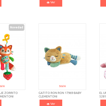
Ver
Novedad
td 6
Std 6
AJE ZORRITO
GATITO RON RON 17969 BABY
EL U
EMENTONI
CLEMENTONI
5281
Ver