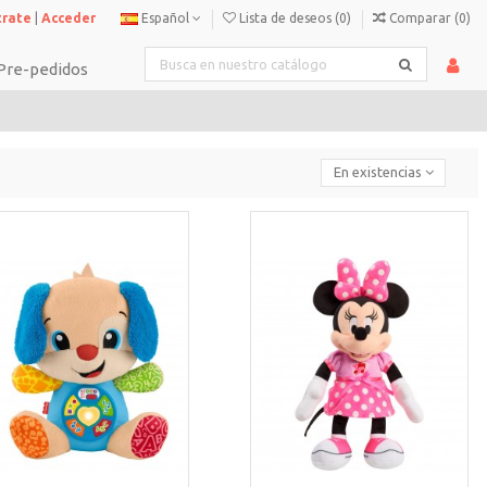
trate
|
Acceder
Español
Lista de deseos (
0
)
Comparar (
0
)
Pre-pedidos
En existencias