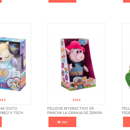
td 6
Std 6
UNA OSITO
PELUCHE INTERACTIVO SR.
PEL
39822 V-TECH
PANCHA LA GRANJA DE ZENON
FED
AR80007
V-T
Ver