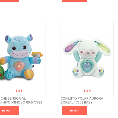
Std 5
Std 6
UCHE SENSORIAL
CONEJITO POLAR AURORA
ERHIPO MIMOSO 80-577722
BOREAL 17502 BABY
ECH
CLEMENTONI
Ver
Ver