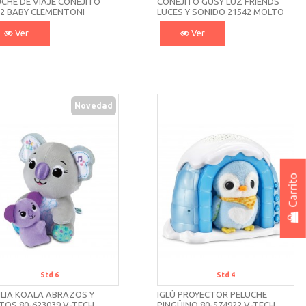
CHE DE VIAJE CONEJITO
CONEJITO GUSY LUZ FRIENDS
22 BABY CLEMENTONI
LUCES Y SONIDO 21542 MOLTO
Ver
Ver
Novedad
Carrito
Std 6
Std 4
ILIA KOALA ABRAZOS Y
IGLÚ PROYECTOR PELUCHE
TOS 80-623039 V-TECH
PINGÜINO 80-574922 V-TECH