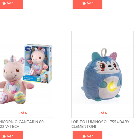
Ver
Ver
Std 6
Std 6
NICORNIO CANTARIN 80-
LOBITO LUMINOSO 17554 BABY
22 V-TECH
CLEMENTONI
Ver
Ver